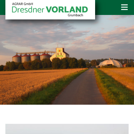
AGRAR GmbH "Dresdner Vorland"
Wilsdruffer Str. 10
01723 Grumbach
+49 35204 9450